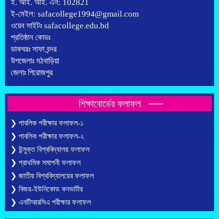
ই. আই. আই. এন: 102821
ই-মেইল: safacollege1994@gmail.com
ওয়েব সাইটঃ safacollege.edu.bd
প্রতিষ্ঠান কোডঃ
ডাকঘরঃ সাফা বন্দর
উপজেলাঃ মঠবাড়িয়া
জেলাঃ পিরোজপুর
শিক্ষাবোর্ডের ফলাফল
❯ পাবলিক পরীক্ষার ফলাফল-১
❯ পাবলিক পরীক্ষার ফলাফল-২
❯ উন্মুক্ত বিশ্ববিদ্যালয় ফলাফল
❯ প্রাথমিক সমাপনী ফলাফল
❯ জাতীয় বিশ্ববিদ্যালয়ের ফলাফল
❯ বিজয়-ইউনিকোড কনভার্টার
❯ এনটিআরসিএ পরীক্ষার ফলাফল