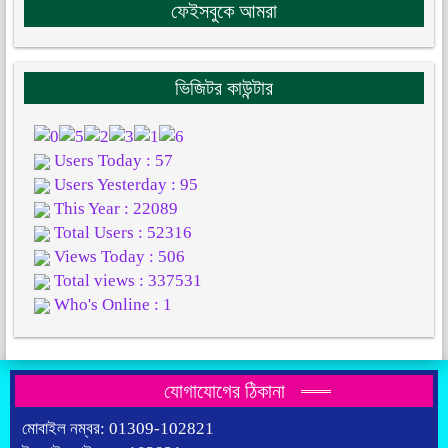
ফেইসবুকে আমরা
ভিজিটর কাউন্টার
Users Today : 57
Users Yesterday : 95
This Year : 22089
Total Users : 52316
Views Today : 506
Total views : 337531
Who's Online : 1
যোগাযোগের ঠিকানা
মোবাইল নম্বর: 01309-102821