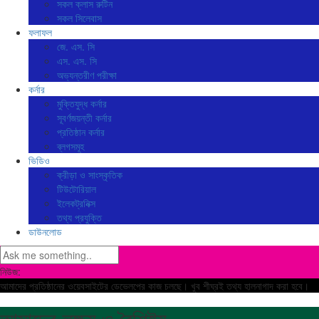
সকল ক্লাস রুটিন
সকল সিলেবাস
ফলাফল
জে. এস. সি
এস. এস. সি
অভ্যন্তরীণ পরীক্ষা
কর্নার
মুক্তিযুদ্ধ কর্নার
সূবর্ণজয়ন্তী কর্নার
প্রতিষ্ঠান কর্নার
ব্লগসমূহ
ভিডিও
ক্রীড়া ও সাংস্কৃতিক
টিউটোরিয়াল
ইলেকট্রনিক্স
তথ্য প্রযুক্তি
ডাউনলোড
নিউজ:
আমাদের প্রতিষ্ঠানের ওয়েবসাইটের ডেভেলপের কাজ চলছে। খুব শীঘ্রই তথ্য হালনাগাদ করা হবে।
আমাদের লক্ষ্য ও বৈশিষ্ট্য