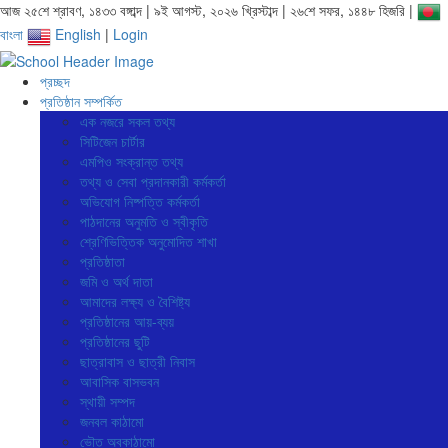
আজ ২৫শে শ্রাবণ, ১৪৩৩ বঙ্গাব্দ | ৯ই আগস্ট, ২০২৬ খ্রিস্টাব্দ | ২৬শে সফর, ১৪৪৮ হিজরি |
বাংলা
English
|
Login
প্রচ্ছদ
প্রতিষ্ঠান সম্পর্কিত
এক নজরে সকল তথ্য
সিটিজেন চার্টার
এমপিও সংক্রান্ত তথ্য
তথ্য ও সেবা প্রদানকারী কর্মকর্তা
অভিযোগ নিষ্পত্তি কর্মকর্তা
পাঠদানের অনুমতি ও স্বীকৃতি
শ্রেণিভিত্তিক অনুমোদিত শাখা
প্রতিষ্ঠাতা
জমি ও অর্থ দাতা
আমাদের লক্ষ্য ও বৈশিষ্ট্য
প্রতিষ্ঠানের আয়-ব্যয়
প্রতিষ্ঠানের ছুটি
ছাত্রাবাস ও ছাত্রী নিবাস
আবাসিক বাসভবন
স্থায়ী সম্পদ
জনবল কাঠামো
ভৌত অবকাঠামো