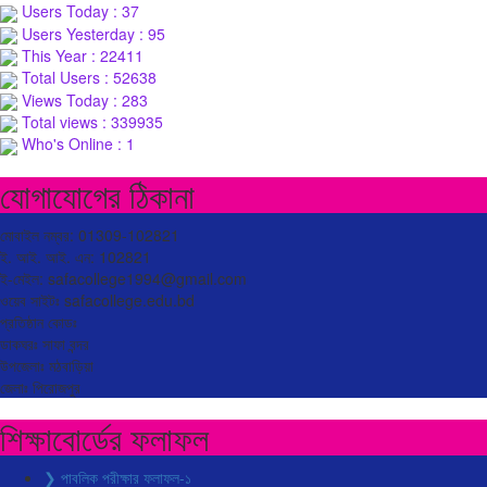
Users Today : 37
Users Yesterday : 95
This Year : 22411
Total Users : 52638
Views Today : 283
Total views : 339935
Who's Online : 1
যোগাযোগের ঠিকানা
মোবাইল নম্বর: 01309-102821
ই. আই. আই. এন: 102821
ই-মেইল: safacollege1994@gmail.com
ওয়েব সাইটঃ safacollege.edu.bd
প্রতিষ্ঠান কোডঃ
ডাকঘরঃ সাফা বন্দর
উপজেলাঃ মঠবাড়িয়া
জেলাঃ পিরোজপুর
শিক্ষাবোর্ডের ফলাফল
❯ পাবলিক পরীক্ষার ফলাফল-১