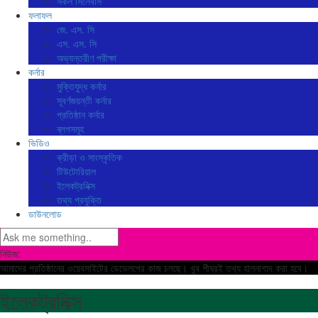
সকল সিলেবাস
ফলাফল
জে. এস. সি
এস. এস. সি
অভ্যন্তরীণ পরীক্ষা
কর্নার
মুক্তিযুদ্ধ কর্নার
সূবর্ণজয়ন্তী কর্নার
প্রতিষ্ঠান কর্নার
ব্লগসমূহ
ভিডিও
ক্রীড়া ও সাংস্কৃতিক
টিউটোরিয়াল
ইলেকট্রনিক্স
তথ্য প্রযুক্তি
ডাউনলোড
নিউজ:
আমাদের প্রতিষ্ঠানের ওয়েবসাইটের ডেভেলপের কাজ চলছে। খুব শীঘ্রই তথ্য হালনাগাদ করা হবে।
ইলেকট্রনিক্স