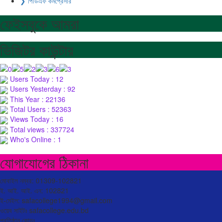
❯ পিডিএফ কমপ্রেসার
ফেইসবুকে আমরা
ভিজিটর কাউন্টার
Users Today : 12
Users Yesterday : 92
This Year : 22136
Total Users : 52363
Views Today : 16
Total views : 337724
Who's Online : 1
যোগাযোগের ঠিকানা
মোবাইল নম্বর: 01309-102821
ই. আই. আই. এন: 102821
ই-মেইল: safacollege1994@gmail.com
ওয়েব সাইটঃ safacollege.edu.bd
প্রতিষ্ঠান কোডঃ