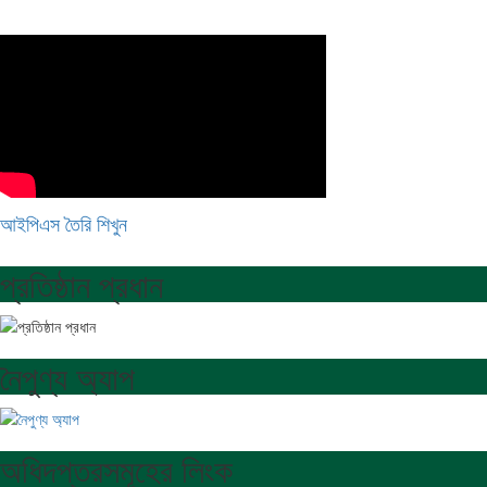
আইপিএস তৈরি শিখুন
প্রতিষ্ঠান প্রধান
নৈপুণ্য অ্যাপ
অধিদপ্তরসমূহের লিংক