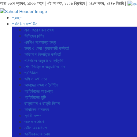
আজ ২৩শে শ্রাবণ, ১৪৩৩ বঙ্গাব্দ | ৭ই আগস্ট, ২০২৬ খ্রিস্টাব্দ | ২৪শে সফর, ১৪৪৮ হিজরি |
প্রচ্ছদ
প্রতিষ্ঠান সম্পর্কিত
এক নজরে সকল তথ্য
সিটিজেন চার্টার
এমপিও সংক্রান্ত তথ্য
তথ্য ও সেবা প্রদানকারী কর্মকর্তা
অভিযোগ নিষ্পত্তি কর্মকর্তা
পাঠদানের অনুমতি ও স্বীকৃতি
শ্রেণিভিত্তিক অনুমোদিত শাখা
প্রতিষ্ঠাতা
জমি ও অর্থ দাতা
আমাদের লক্ষ্য ও বৈশিষ্ট্য
প্রতিষ্ঠানের আয়-ব্যয়
প্রতিষ্ঠানের ছুটি
ছাত্রাবাস ও ছাত্রী নিবাস
আবাসিক বাসভবন
স্থায়ী সম্পদ
জনবল কাঠামো
ভৌত অবকাঠামো
জাতীয়করণের তথ্য