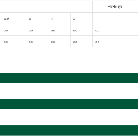
পাশের হার
৩.৫
৩
২
১
০০
০০
০০
০০
০০
০০
০০
০০
০০
০০