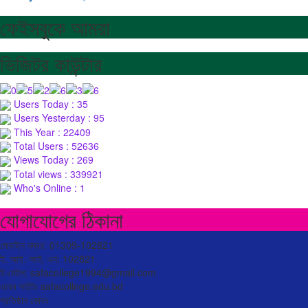
ফেইসবুকে আমরা
ভিজিটর কাউন্টার
Users Today : 35
Users Yesterday : 95
This Year : 22409
Total Users : 52636
Views Today : 269
Total views : 339921
Who's Online : 1
যোগাযোগের ঠিকানা
মোবাইল নম্বর: 01309-102821
ই. আই. আই. এন: 102821
ই-মেইল: safacollege1994@gmail.com
ওয়েব সাইটঃ safacollege.edu.bd
প্রতিষ্ঠান কোডঃ