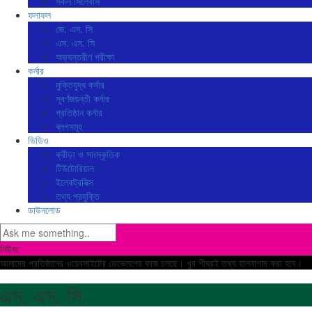
সকল সিলেবাস
ফলাফল
জে. এস. সি
এস. এস. সি
অভ্যন্তরীণ পরীক্ষা
কর্নার
মুক্তিযুদ্ধ কর্নার
সূবর্ণজয়ন্তী কর্নার
প্রতিষ্ঠান কর্নার
ব্লগসমূহ
ভিডিও
ক্রীড়া ও সাংস্কৃতিক
টিউটোরিয়াল
ইলেকট্রনিক্স
তথ্য প্রযুক্তি
ডাউনলোড
নিউজ:
আমাদের প্রতিষ্ঠানের ওয়েবসাইটের ডেভেলপের কাজ চলছে। খুব শীঘ্রই তথ্য হালনাগাদ করা হবে।
এস. এস. সি