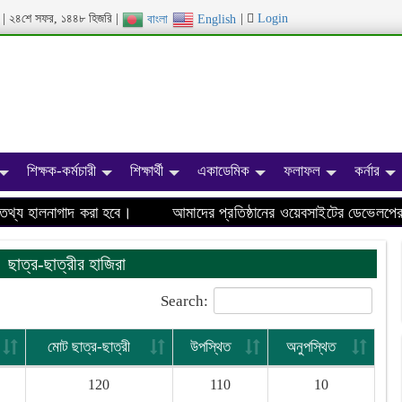
ব্দ | ২৪শে সফর, ১৪৪৮ হিজরি |
|
Login
বাংলা
English
শিক্ষক-কর্মচারী
শিক্ষার্থী
একাডেমিক
ফলাফল
কর্নার
য হালনাগাদ করা হবে।
আমাদের প্রতিষ্ঠানের ওয়েবসাইটের ডেভেলপের ক
ছাত্র-ছাত্রীর হাজিরা
Search:
মোট ছাত্র-ছাত্রী
উপস্থিত
অনুপস্থিত
120
110
10