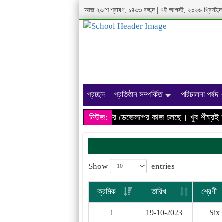
আজ ২৩শে শ্রাবণ, ১৪৩৩ বঙ্গাব্দ | ৭ই আগস্ট, ২০২৬ খ্রিস্টা
প্রচ্ছদ
প্রতিষ্ঠান সম্পর্কিত
পরিচালনা পর্ষদ
আমাদের প্রতিষ্ঠানের ওয়েবসাইটের ডেভেলপের কাজ চলছে। খুব শীঘ্রই তথ্
নিউজ:
Show
entries
ক্রমিক
তারিখ
শ্রেণী
1
19-10-2023
Six