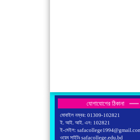
যোগাযোগের ঠিকানা
মোবাইল নম্বর: 01309-102821
ই. আই. আই. এন: 102821
ই-মেইল: safacollege1994@gmail.co
ওয়েব সাইটঃ safacollege.edu.bd