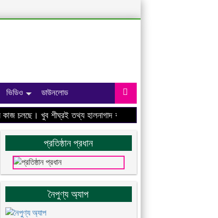
ভিডিও
ডাউনলোড
াজ চলছে। খুব শীঘ্রই তথ্য হালনাগাদ করা হবে।
প্রতিষ্ঠান প্রধান
নৈপুণ্য অ্যাপ