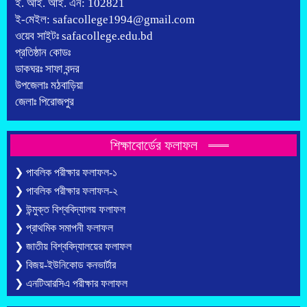
ই. আই. আই. এন: 102821
ই-মেইল: safacollege1994@gmail.com
ওয়েব সাইটঃ safacollege.edu.bd
প্রতিষ্ঠান কোডঃ
ডাকঘরঃ সাফা বন্দর
উপজেলাঃ মঠবাড়িয়া
জেলাঃ পিরোজপুর
শিক্ষাবোর্ডের ফলাফল
❯ পাবলিক পরীক্ষার ফলাফল-১
❯ পাবলিক পরীক্ষার ফলাফল-২
❯ উন্মুক্ত বিশ্ববিদ্যালয় ফলাফল
❯ প্রাথমিক সমাপনী ফলাফল
❯ জাতীয় বিশ্ববিদ্যালয়ের ফলাফল
❯ বিজয়-ইউনিকোড কনভার্টার
❯ এনটিআরসিএ পরীক্ষার ফলাফল