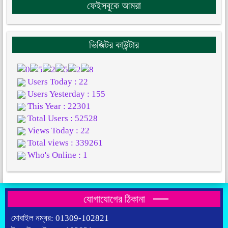
ফেইসবুকে আমরা
ভিজিটর কাউন্টার
Users Today : 22
Users Yesterday : 155
This Year : 22301
Total Users : 52528
Views Today : 22
Total views : 339261
Who's Online : 1
যোগাযোগের ঠিকানা
মোবাইল নম্বর: 01309-102821