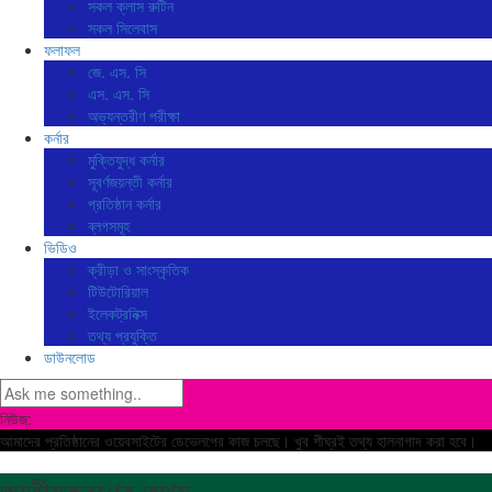
সকল ক্লাস রুটিন
সকল সিলেবাস
ফলাফল
জে. এস. সি
এস. এস. সি
অভ্যন্তরীণ পরীক্ষা
কর্নার
মুক্তিযুদ্ধ কর্নার
সূবর্ণজয়ন্তী কর্নার
প্রতিষ্ঠান কর্নার
ব্লগসমূহ
ভিডিও
ক্রীড়া ও সাংস্কৃতিক
টিউটোরিয়াল
ইলেকট্রনিক্স
তথ্য প্রযুক্তি
ডাউনলোড
নিউজ:
আমাদের প্রতিষ্ঠানের ওয়েবসাইটের ডেভেলপের কাজ চলছে। খুব শীঘ্রই তথ্য হালনাগাদ করা হবে।
জাতীয়করণের তথ্য