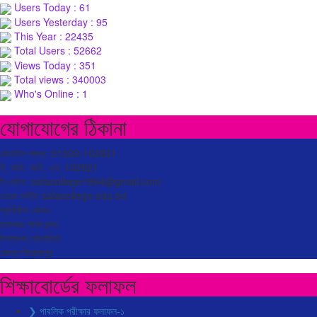
Users Today : 61
Users Yesterday : 95
This Year : 22435
Total Users : 52662
Views Today : 351
Total views : 340003
Who's Online : 1
যোগাযোগের ঠিকানা
মোবাইল নম্বর: 01309-102821
ই. আই. আই. এন: 102821
ই-মেইল: safacollege1994@gmail.com
ওয়েব সাইটঃ safacollege.edu.bd
প্রতিষ্ঠান কোডঃ
ডাকঘরঃ সাফা বন্দর
উপজেলাঃ মঠবাড়িয়া
জেলাঃ পিরোজপুর
শিক্ষাবোর্ডের ফলাফল
❯ পাবলিক পরীক্ষার ফলাফল-১