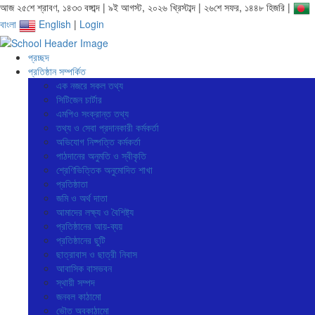
আজ ২৫শে শ্রাবণ, ১৪৩৩ বঙ্গাব্দ | ৯ই আগস্ট, ২০২৬ খ্রিস্টাব্দ | ২৬শে সফর, ১৪৪৮ হিজরি |
বাংলা
English
|
Login
প্রচ্ছদ
প্রতিষ্ঠান সম্পর্কিত
এক নজরে সকল তথ্য
সিটিজেন চার্টার
এমপিও সংক্রান্ত তথ্য
তথ্য ও সেবা প্রদানকারী কর্মকর্তা
অভিযোগ নিষ্পত্তি কর্মকর্তা
পাঠদানের অনুমতি ও স্বীকৃতি
শ্রেণিভিত্তিক অনুমোদিত শাখা
প্রতিষ্ঠাতা
জমি ও অর্থ দাতা
আমাদের লক্ষ্য ও বৈশিষ্ট্য
প্রতিষ্ঠানের আয়-ব্যয়
প্রতিষ্ঠানের ছুটি
ছাত্রাবাস ও ছাত্রী নিবাস
আবাসিক বাসভবন
স্থায়ী সম্পদ
জনবল কাঠামো
ভৌত অবকাঠামো