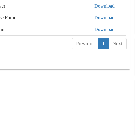
wer
Download
ase Form
Download
rm
Download
Previous
1
Next