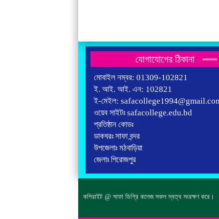
যোগাযোগের ঠিকানা
মোবাইল নম্বর: 01309-102821
ই. আই. আই. এন: 102821
ই-মেইল: safacollege1994@gmail.co
ওয়েব সাইটঃ safacollege.edu.bd
প্রতিষ্ঠান কোডঃ
ডাকঘরঃ সাফা বন্দর
উপজেলাঃ মঠবাড়িয়া
জেলাঃ পিরোজপুর
কপিরাইট @ সাফা ডিগ্রি কলেজ সকল স্বত্ব সংরক্ষণ করে।