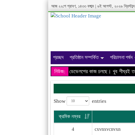
আজ ২২শে শ্রাবণ, ১৪৩৩ বঙ্গাব্দ | ৬ই আগস্ট, ২০২৬ খ্রিস্টা
প্রচ্ছদ
প্রতিষ্ঠান সম্পর্কিত
পরিচালনা পর্ষদ
আমাদের প্রতিষ্ঠানের ওয়েবসাইটের ডেভেলপের কাজ চলছে। খুব শীঘ্রই তথ্য
নিউজ:
Show
entries
ক্রমিক নম্বর
4
cxvnxvcnvxn