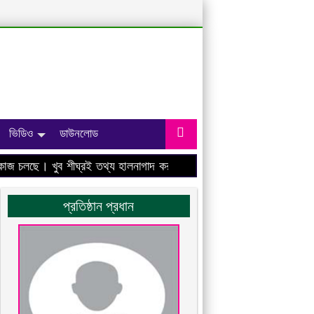
ভিডিও
ডাউনলোড
 চলছে। খুব শীঘ্রই তথ্য হালনাগাদ করা হবে।
প্রতিষ্ঠান প্রধান