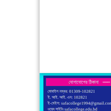
যোগাযোগের ঠিকানা
মোবাইল নম্বর: 01309-102821
ই. আই. আই. এন: 102821
ই-মেইল: safacollege1994@gmail.co
ওয়েব সাইটঃ safacollege.edu.bd