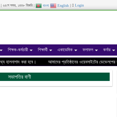
ব্দ | ২৫শে সফর, ১৪৪৮ হিজরি |
|
Login
বাংলা
English
শিক্ষক-কর্মচারী
শিক্ষার্থী
একাডেমিক
ফলাফল
কর্নার
 হালনাগাদ করা হবে।
আমাদের প্রতিষ্ঠানের ওয়েবসাইটের ডেভেলপের কাজ
সভাপতির বাণী