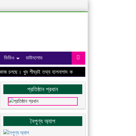
ভিডিও
ডাউনলোড
 চলছে। খুব শীঘ্রই তথ্য হালনাগাদ করা হবে।
প্রতিষ্ঠান প্রধান
নৈপুণ্য অ্যাপ