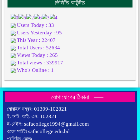
ভিজিটর কাউন্টার
Users Today : 33
Users Yesterday : 95
This Year : 22407
Total Users : 52634
Views Today : 265
Total views : 339917
Who's Online : 1
যোগাযোগের ঠিকানা
মোবাইল নম্বর: 01309-102821
ই. আই. আই. এন: 102821
ই-মেইল: safacollege1994@gmail.com
ওয়েব সাইটঃ safacollege.edu.bd
প্রতিষ্ঠান কোডঃ