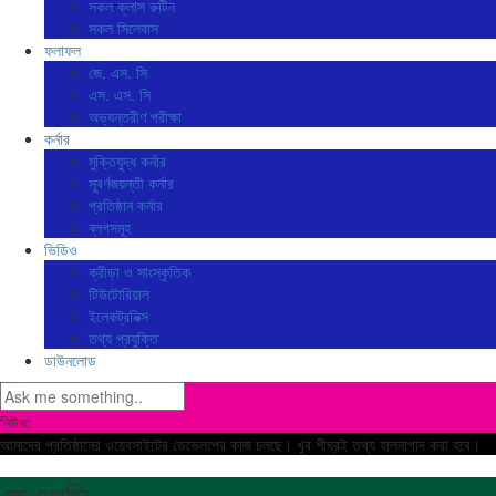
সকল ক্লাস রুটিন
সকল সিলেবাস
ফলাফল
জে. এস. সি
এস. এস. সি
অভ্যন্তরীণ পরীক্ষা
কর্নার
মুক্তিযুদ্ধ কর্নার
সূবর্ণজয়ন্তী কর্নার
প্রতিষ্ঠান কর্নার
ব্লগসমূহ
ভিডিও
ক্রীড়া ও সাংস্কৃতিক
টিউটোরিয়াল
ইলেকট্রনিক্স
তথ্য প্রযুক্তি
ডাউনলোড
নিউজ:
আমাদের প্রতিষ্ঠানের ওয়েবসাইটের ডেভেলপের কাজ চলছে। খুব শীঘ্রই তথ্য হালনাগাদ করা হবে।
জেএসসি