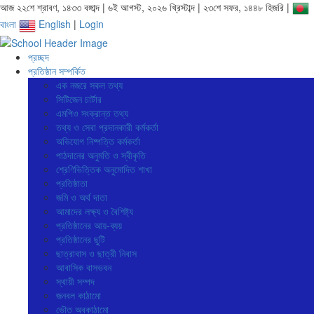
আজ ২২শে শ্রাবণ, ১৪৩৩ বঙ্গাব্দ | ৬ই আগস্ট, ২০২৬ খ্রিস্টাব্দ | ২৩শে সফর, ১৪৪৮ হিজরি |
বাংলা
English
|
Login
প্রচ্ছদ
প্রতিষ্ঠান সম্পর্কিত
এক নজরে সকল তথ্য
সিটিজেন চার্টার
এমপিও সংক্রান্ত তথ্য
তথ্য ও সেবা প্রদানকারী কর্মকর্তা
অভিযোগ নিষ্পত্তি কর্মকর্তা
পাঠদানের অনুমতি ও স্বীকৃতি
শ্রেণিভিত্তিক অনুমোদিত শাখা
প্রতিষ্ঠাতা
জমি ও অর্থ দাতা
আমাদের লক্ষ্য ও বৈশিষ্ট্য
প্রতিষ্ঠানের আয়-ব্যয়
প্রতিষ্ঠানের ছুটি
ছাত্রাবাস ও ছাত্রী নিবাস
আবাসিক বাসভবন
স্থায়ী সম্পদ
জনবল কাঠামো
ভৌত অবকাঠামো