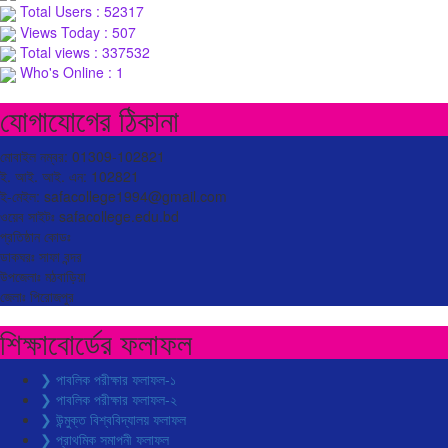
Total Users : 52317
Views Today : 507
Total views : 337532
Who's Online : 1
যোগাযোগের ঠিকানা
মোবাইল নম্বর: 01309-102821
ই. আই. আই. এন: 102821
ই-মেইল: safacollege1994@gmail.com
ওয়েব সাইটঃ safacollege.edu.bd
প্রতিষ্ঠান কোডঃ
ডাকঘরঃ সাফা বন্দর
উপজেলাঃ মঠবাড়িয়া
জেলাঃ পিরোজপুর
শিক্ষাবোর্ডের ফলাফল
❯ পাবলিক পরীক্ষার ফলাফল-১
❯ পাবলিক পরীক্ষার ফলাফল-২
❯ উন্মুক্ত বিশ্ববিদ্যালয় ফলাফল
❯ প্রাথমিক সমাপনী ফলাফল