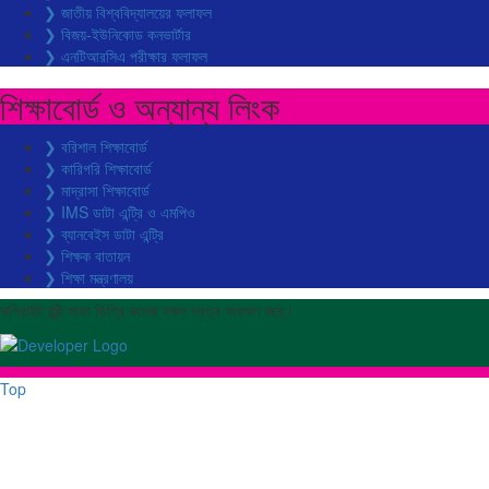
❯ জাতীয় বিশ্ববিদ্যালয়ের ফলাফল
❯ বিজয়-ইউনিকোড কনভার্টার
❯ এনটিআরসিএ পরীক্ষার ফলাফল
শিক্ষাবোর্ড ও অন্যান্য লিংক
❯ বরিশাল শিক্ষাবোর্ড
❯ কারিগরি শিক্ষাবোর্ড
❯ মাদ্রাসা শিক্ষাবোর্ড
❯ IMS ডাটা এন্ট্রি ও এমপিও
❯ ব্যানবেইস ডাটা এন্ট্রি
❯ শিক্ষক বাতায়ন
❯ শিক্ষা মন্ত্রণালয়
কপিরাইট @ সাফা ডিগ্রি কলেজ সকল স্বত্ব সংরক্ষণ করে।
Top