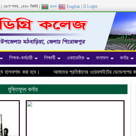
ব্দ | ২৪শে সফর, ১৪৪৮ হিজরি |
|
Login
বাংলা
English
শিক্ষক-কর্মচারী
শিক্ষার্থী
একাডেমিক
ফলাফল
কর্নার
ালনাগাদ করা হবে।
আমাদের প্রতিষ্ঠানের ওয়েবসাইটের ডেভেলপের কাজ চ
মুক্তিযুদ্ধ কর্নার