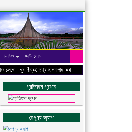
ভিডিও
ডাউনলোড
লছে। খুব শীঘ্রই তথ্য হালনাগাদ করা হবে।
প্রতিষ্ঠান প্রধান
নৈপুণ্য অ্যাপ