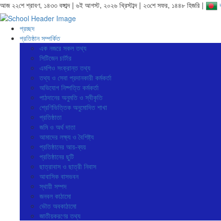
আজ ২২শে শ্রাবণ, ১৪৩৩ বঙ্গাব্দ | ৬ই আগস্ট, ২০২৬ খ্রিস্টাব্দ | ২৩শে সফর, ১৪৪৮ হিজরি |
প্রচ্ছদ
প্রতিষ্ঠান সম্পর্কিত
এক নজরে সকল তথ্য
সিটিজেন চার্টার
এমপিও সংক্রান্ত তথ্য
তথ্য ও সেবা প্রদানকারী কর্মকর্তা
অভিযোগ নিষ্পত্তি কর্মকর্তা
পাঠদানের অনুমতি ও স্বীকৃতি
শ্রেণিভিত্তিক অনুমোদিত শাখা
প্রতিষ্ঠাতা
জমি ও অর্থ দাতা
আমাদের লক্ষ্য ও বৈশিষ্ট্য
প্রতিষ্ঠানের আয়-ব্যয়
প্রতিষ্ঠানের ছুটি
ছাত্রাবাস ও ছাত্রী নিবাস
আবাসিক বাসভবন
স্থায়ী সম্পদ
জনবল কাঠামো
ভৌত অবকাঠামো
জাতীয়করণের তথ্য