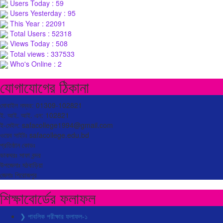
Users Today : 59
Users Yesterday : 95
This Year : 22091
Total Users : 52318
Views Today : 508
Total views : 337533
Who's Online : 2
যোগাযোগের ঠিকানা
মোবাইল নম্বর: 01309-102821
ই. আই. আই. এন: 102821
ই-মেইল: safacollege1994@gmail.com
ওয়েব সাইটঃ safacollege.edu.bd
প্রতিষ্ঠান কোডঃ
ডাকঘরঃ সাফা বন্দর
উপজেলাঃ মঠবাড়িয়া
জেলাঃ পিরোজপুর
শিক্ষাবোর্ডের ফলাফল
❯ পাবলিক পরীক্ষার ফলাফল-১