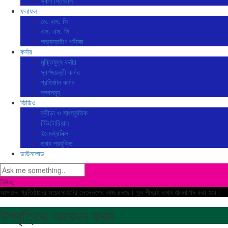
সকল সিলেবাস
ফলাফল
জে. এস. সি
এস. এস. সি
অভ্যন্তরীণ পরীক্ষা
কর্নার
মুক্তিযুদ্ধ কর্নার
সূবর্ণজয়ন্তী কর্নার
প্রতিষ্ঠান কর্নার
ব্লগসমূহ
ভিডিও
ক্রীড়া ও সাংস্কৃতিক
টিউটোরিয়াল
ইলেকট্রনিক্স
তথ্য প্রযুক্তি
ডাউনলোড
নিউজ:
আমাদের প্রতিষ্ঠানের ওয়েবসাইটের ডেভেলপের কাজ চলছে। খুব শীঘ্রই তথ্য হালনাগাদ করা হবে।
উপবৃত্তির আবেদন ফরম