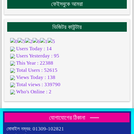
ফেইসবুকে আমরা
ভিজিটর কাউন্টার
Users Today : 14
Users Yesterday : 95
This Year : 22388
Total Users : 52615
Views Today : 138
Total views : 339790
Who's Online : 2
যোগাযোগের ঠিকানা
মোবাইল নম্বর: 01309-102821