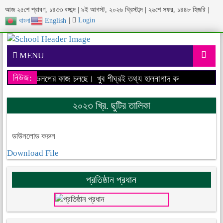
আজ ২৫শে শ্রাবণ, ১৪৩৩ বঙ্গাব্দ | ৯ই আগস্ট, ২০২৬ খ্রিস্টাব্দ | ২৬শে সফর, ১৪৪৮ হিজরি |
|
Login
বাংলা
English
MENU
নিউজ:
বসাইটের ডেভেলপের কাজ চলছে। খুব শীঘ্রই তথ্য হালনাগাদ করা হবে।
আমাদের 
২০২৩ খ্রি. ছুটির তালিকা
ডাউনলোড করুন
Download File
প্রতিষ্ঠান প্রধান