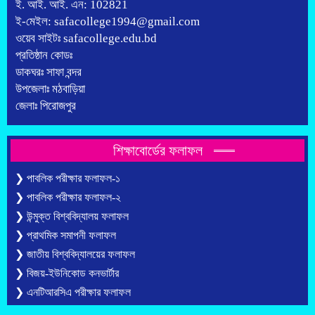
ই. আই. আই. এন: 102821
ই-মেইল: safacollege1994@gmail.com
ওয়েব সাইটঃ safacollege.edu.bd
প্রতিষ্ঠান কোডঃ
ডাকঘরঃ সাফা বন্দর
উপজেলাঃ মঠবাড়িয়া
জেলাঃ পিরোজপুর
শিক্ষাবোর্ডের ফলাফল
❯ পাবলিক পরীক্ষার ফলাফল-১
❯ পাবলিক পরীক্ষার ফলাফল-২
❯ উন্মুক্ত বিশ্ববিদ্যালয় ফলাফল
❯ প্রাথমিক সমাপনী ফলাফল
❯ জাতীয় বিশ্ববিদ্যালয়ের ফলাফল
❯ বিজয়-ইউনিকোড কনভার্টার
❯ এনটিআরসিএ পরীক্ষার ফলাফল