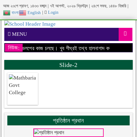
আজ ২৩শে শ্রাবণ, ১৪৩৩ বঙ্গাব্দ | ৭ই আগস্ট, ২০২৬ খ্রিস্টাব্দ | ২৪শে সফর, ১৪৪৮ হিজরি |
|
Login
বাংলা
English
MENU
নিউজ:
বসাইটের ডেভেলপের কাজ চলছে। খুব শীঘ্রই তথ্য হালনাগাদ করা হবে।
আমাদের 
Slide-2
প্রতিষ্ঠান প্রধান