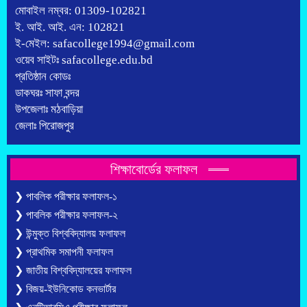
মোবাইল নম্বর: 01309-102821
ই. আই. আই. এন: 102821
ই-মেইল: safacollege1994@gmail.com
ওয়েব সাইটঃ safacollege.edu.bd
প্রতিষ্ঠান কোডঃ
ডাকঘরঃ সাফা বন্দর
উপজেলাঃ মঠবাড়িয়া
জেলাঃ পিরোজপুর
শিক্ষাবোর্ডের ফলাফল
❯ পাবলিক পরীক্ষার ফলাফল-১
❯ পাবলিক পরীক্ষার ফলাফল-২
❯ উন্মুক্ত বিশ্ববিদ্যালয় ফলাফল
❯ প্রাথমিক সমাপনী ফলাফল
❯ জাতীয় বিশ্ববিদ্যালয়ের ফলাফল
❯ বিজয়-ইউনিকোড কনভার্টার