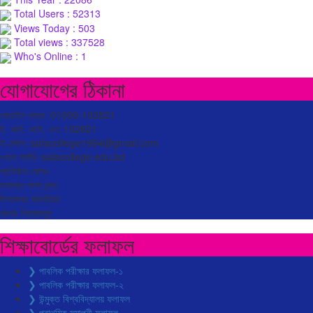
Total Users : 52313
Views Today : 503
Total views : 337528
Who's Online : 1
যোগাযোগের ঠিকানা
মোবাইল নম্বর: 01309-102821
ই. আই. আই. এন: 102821
ই-মেইল: safacollege1994@gmail.com
ওয়েব সাইটঃ safacollege.edu.bd
প্রতিষ্ঠান কোডঃ
ডাকঘরঃ সাফা বন্দর
উপজেলাঃ মঠবাড়িয়া
জেলাঃ পিরোজপুর
শিক্ষাবোর্ডের ফলাফল
❯ পাবলিক পরীক্ষার ফলাফল-১
❯ পাবলিক পরীক্ষার ফলাফল-২
❯ উন্মুক্ত বিশ্ববিদ্যালয় ফলাফল
❯ প্রাথমিক সমাপনী ফলাফল