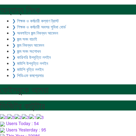
অন্যান্য লিংক
❯ শিক্ষক ও কর্মচারী কল্যাণ ট্রাস্ট
❯ শিক্ষক ও কর্মচারী অবসর সুবিধা বোর্ড
❯ অনলাইনে জন্ম নিবন্ধন আবেদন
❯ জন্ম সনদ যাচাই
❯ জন্ম নিবন্ধন আবেদন
❯ জন্ম সনদ সংশোধন
❯ কারিগরি উপবৃত্তি লগইন
❯ মাউশি উপবৃত্তি লগইন
❯ মাউশি বৃত্তি লগইন
❯ পিডিএফ কমপ্রেসার
ফেইসবুকে আমরা
ভিজিটর কাউন্টার
Users Today : 54
Users Yesterday : 95
This Year : 22086