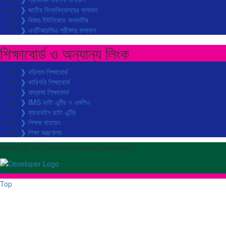
❯ জাতীয় বিশ্ববিদ্যালয়ের ফলাফল
❯ বিজয়-ইউনিকোড কনভার্টার
❯ এনটিআরসিএ পরীক্ষার ফলাফল
শিক্ষাবোর্ড ও অন্যান্য লিংক
❯ বরিশাল শিক্ষাবোর্ড
❯ কারিগরি শিক্ষাবোর্ড
❯ মাদ্রাসা শিক্ষাবোর্ড
❯ IMS ডাটা এন্ট্রি ও এমপিও
❯ ব্যানবেইস ডাটা এন্ট্রি
❯ শিক্ষক বাতায়ন
❯ শিক্ষা মন্ত্রণালয়
কপিরাইট @ সাফা ডিগ্রি কলেজ সকল স্বত্ব সংরক্ষণ করে।
Top