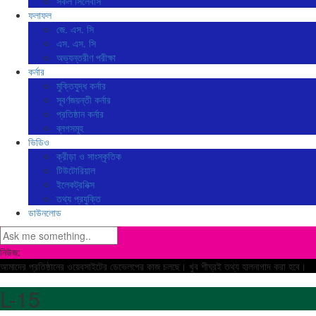
সকল সিলেবাস
ফলাফল
জে. এস. সি
এস. এস. সি
অভ্যন্তরীণ পরীক্ষা
কর্নার
মুক্তিযুদ্ধ কর্নার
সূবর্ণজয়ন্তী কর্নার
প্রতিষ্ঠান কর্নার
ব্লগসমূহ
ভিডিও
ক্রীড়া ও সাংস্কৃতিক
টিউটোরিয়াল
ইলেকট্রনিক্স
তথ্য প্রযুক্তি
ডাউনলোড
নিউজ:
আমাদের প্রতিষ্ঠানের ওয়েবসাইটের ডেভেলপের কাজ চলছে। খুব শীঘ্রই তথ্য হালনাগাদ করা হবে।
L-15