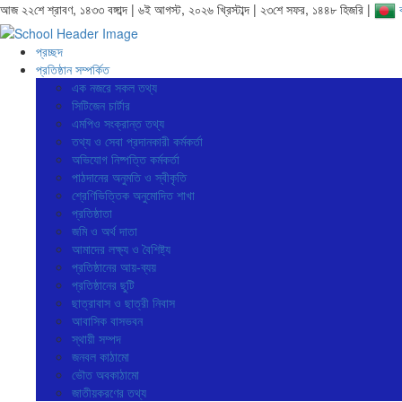
আজ ২২শে শ্রাবণ, ১৪৩৩ বঙ্গাব্দ | ৬ই আগস্ট, ২০২৬ খ্রিস্টাব্দ | ২৩শে সফর, ১৪৪৮ হিজরি |
প্রচ্ছদ
প্রতিষ্ঠান সম্পর্কিত
এক নজরে সকল তথ্য
সিটিজেন চার্টার
এমপিও সংক্রান্ত তথ্য
তথ্য ও সেবা প্রদানকারী কর্মকর্তা
অভিযোগ নিষ্পত্তি কর্মকর্তা
পাঠদানের অনুমতি ও স্বীকৃতি
শ্রেণিভিত্তিক অনুমোদিত শাখা
প্রতিষ্ঠাতা
জমি ও অর্থ দাতা
আমাদের লক্ষ্য ও বৈশিষ্ট্য
প্রতিষ্ঠানের আয়-ব্যয়
প্রতিষ্ঠানের ছুটি
ছাত্রাবাস ও ছাত্রী নিবাস
আবাসিক বাসভবন
স্থায়ী সম্পদ
জনবল কাঠামো
ভৌত অবকাঠামো
জাতীয়করণের তথ্য