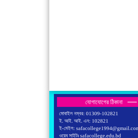
যোগাযোগের ঠিকানা
মোবাইল নম্বর: 01309-102821
ই. আই. আই. এন: 102821
ই-মেইল: safacollege1994@gmail.co
ওয়েব সাইটঃ safacollege.edu.bd