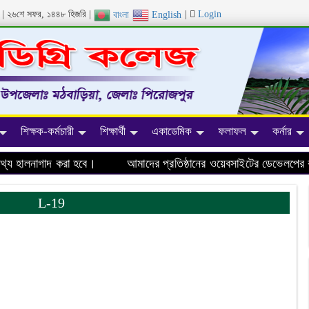
ব্দ | ২৬শে সফর, ১৪৪৮ হিজরি |
|
Login
বাংলা
English
শিক্ষক-কর্মচারী
শিক্ষার্থী
একাডেমিক
ফলাফল
কর্নার
 হালনাগাদ করা হবে।
আমাদের প্রতিষ্ঠানের ওয়েবসাইটের ডেভেলপের কাজ
L-19