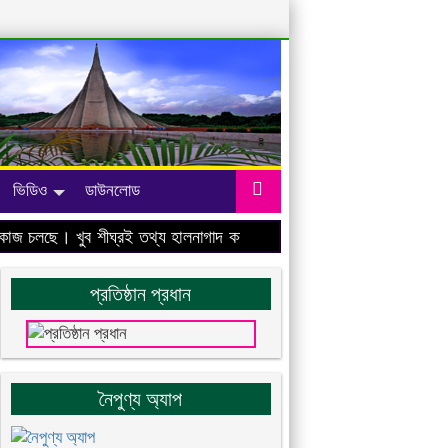
ভিডিও
ডাউনলোড
 চলছে। খুব শীঘ্রই তথ্য হালনাগাদ করা হবে।
প্রতিষ্ঠান প্রধান
নৈপুণ্য অ্যাপ