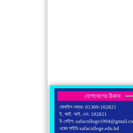
যোগাযোগের ঠিকানা
মোবাইল নম্বর: 01309-102821
ই. আই. আই. এন: 102821
ই-মেইল: safacollege1994@gmail.c
ওয়েব সাইটঃ safacollege.edu.bd