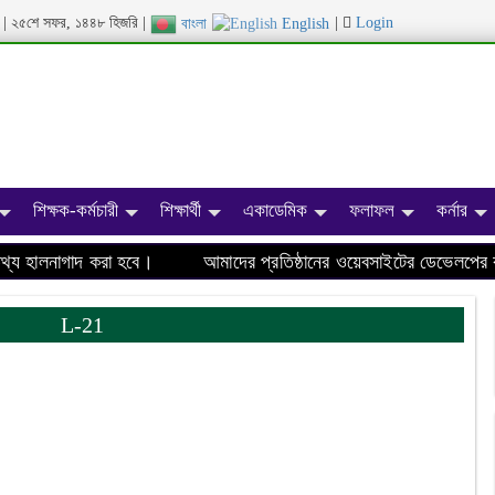
ব্দ | ২৫শে সফর, ১৪৪৮ হিজরি |
|
Login
বাংলা
English
শিক্ষক-কর্মচারী
শিক্ষার্থী
একাডেমিক
ফলাফল
কর্নার
 হালনাগাদ করা হবে।
আমাদের প্রতিষ্ঠানের ওয়েবসাইটের ডেভেলপের কাজ
L-21