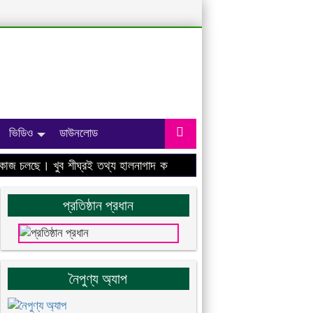
ভিডিও
ডাউনলোড
 চলছে। খুব শীঘ্রই তথ্য হালনাগাদ করা হবে।
প্রতিষ্ঠান প্রধান
নৈপুণ্য অ্যাপ