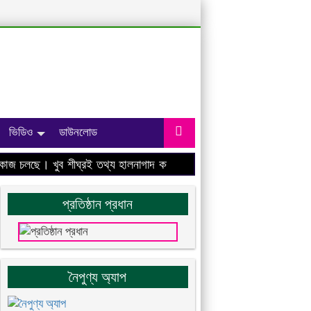
ভিডিও
ডাউনলোড
 চলছে। খুব শীঘ্রই তথ্য হালনাগাদ করা হবে।
প্রতিষ্ঠান প্রধান
নৈপুণ্য অ্যাপ