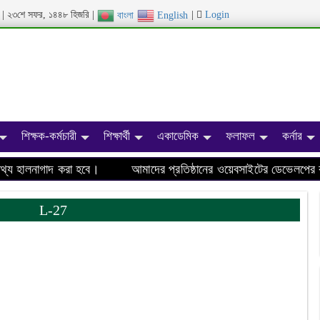
ব্দ | ২৩শে সফর, ১৪৪৮ হিজরি |
|
Login
বাংলা
English
শিক্ষক-কর্মচারী
শিক্ষার্থী
একাডেমিক
ফলাফল
কর্নার
 হালনাগাদ করা হবে।
আমাদের প্রতিষ্ঠানের ওয়েবসাইটের ডেভেলপের কাজ
L-27