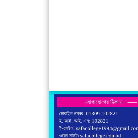
যোগাযোগের ঠিকানা
মোবাইল নম্বর: 01309-102821
ই. আই. আই. এন: 102821
ই-মেইল: safacollege1994@gmail.co
ওয়েব সাইটঃ safacollege.edu.bd