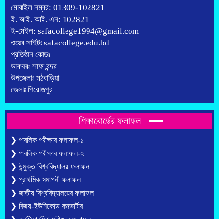
মোবাইল নম্বর: 01309-102821
ই. আই. আই. এন: 102821
ই-মেইল: safacollege1994@gmail.com
ওয়েব সাইটঃ safacollege.edu.bd
প্রতিষ্ঠান কোডঃ
ডাকঘরঃ সাফা বন্দর
উপজেলাঃ মঠবাড়িয়া
জেলাঃ পিরোজপুর
শিক্ষাবোর্ডের ফলাফল
❯ পাবলিক পরীক্ষার ফলাফল-১
❯ পাবলিক পরীক্ষার ফলাফল-২
❯ উন্মুক্ত বিশ্ববিদ্যালয় ফলাফল
❯ প্রাথমিক সমাপনী ফলাফল
❯ জাতীয় বিশ্ববিদ্যালয়ের ফলাফল
❯ বিজয়-ইউনিকোড কনভার্টার