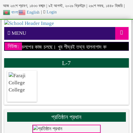
আজ ২৫শে শ্রাবণ, ১৪৩৩ বঙ্গাব্দ | ৯ই আগস্ট, ২০২৬ খ্রিস্টাব্দ | ২৬শে সফর, ১৪৪৮ হিজরি |
|
Login
বাংলা
English
MENU
নিউজ:
বসাইটের ডেভেলপের কাজ চলছে। খুব শীঘ্রই তথ্য হালনাগাদ করা হবে।
আমাদের 
L-7
প্রতিষ্ঠান প্রধান