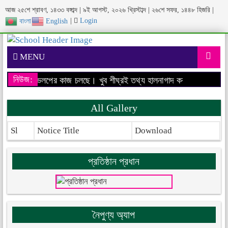
আজ ২৫শে শ্রাবণ, ১৪৩৩ বঙ্গাব্দ | ৯ই আগস্ট, ২০২৬ খ্রিস্টাব্দ | ২৬শে সফর, ১৪৪৮ হিজরি |
|
Login
বাংলা
English
MENU
নিউজ:
বসাইটের ডেভেলপের কাজ চলছে। খুব শীঘ্রই তথ্য হালনাগাদ করা হবে।
আমাদের 
All Gallery
Sl
Notice Title
Download
প্রতিষ্ঠান প্রধান
নৈপুণ্য অ্যাপ