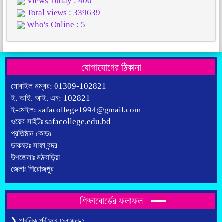
Views Today : 400
Total views : 339639
Who's Online : 5
যোগাযোগের ঠিকানা
মোবাইল নম্বর: 01309-102821
ই. আই. আই. এন: 102821
ই-মেইল: safacollege1994@gmail.com
ওয়েব সাইটঃ safacollege.edu.bd
প্রতিষ্ঠান কোডঃ
ডাকঘরঃ সাফা বন্দর
উপজেলাঃ মঠবাড়িয়া
জেলাঃ পিরোজপুর
শিক্ষাবোর্ডের ফলাফল
❯ পাবলিক পরীক্ষার ফলাফল-১